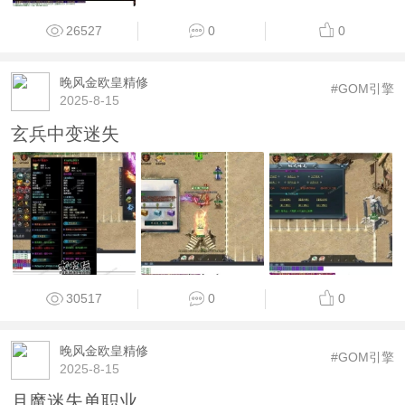
26527
0
0
晚风金欧皇精修
#GOM引擎
2025-8-15
玄兵中变迷失
30517
0
0
晚风金欧皇精修
#GOM引擎
2025-8-15
月魔迷失单职业