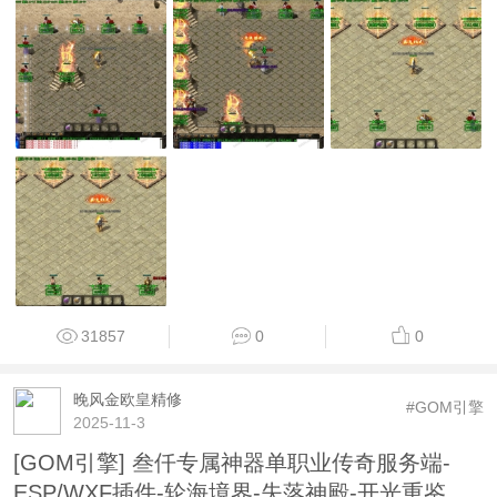
31857
0
0
晚风金欧皇精修
#GOM引擎
2025-11-3
[GOM引擎] 叁仟专属神器单职业传奇服务端-
ESP/WXF插件-轮海境界-失落神殿-开光重鉴