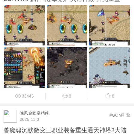
33446
0
0
晚风金欧皇精修
#GOM引擎
2025-11-3
兽魔魂沉默微变三职业装备重生通天神塔3大陆