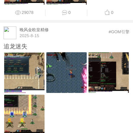
29078
0
0
晚风金欧皇精修
#GOM引擎
2025-8-15
追龙迷失