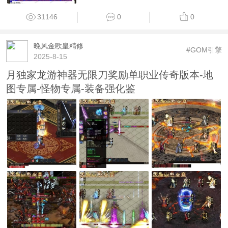
31146
0
0
晚风金欧皇精修
#GOM引擎
2025-8-15
月独家龙游神器无限刀奖励单职业传奇版本-地
图专属-怪物专属-装备强化鉴