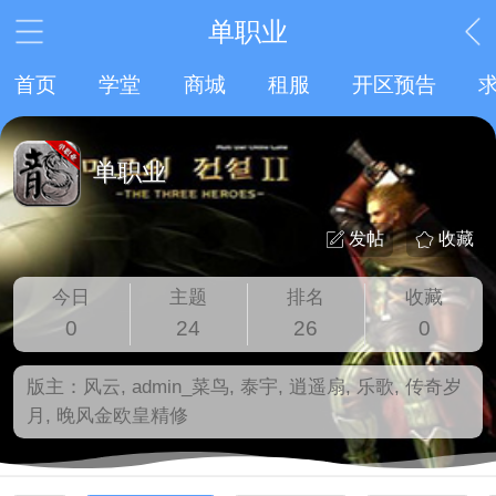
单职业
首页
学堂
商城
租服
开区预告
单职业
发帖
收藏
今日
主题
排名
收藏
0
24
26
0
版主：
风云
,
admin_菜鸟
,
泰宇
,
逍遥扇
,
乐歌
,
传奇岁
月
,
晚风金欧皇精修