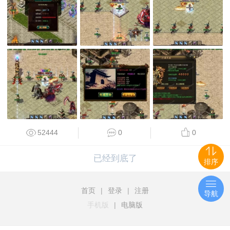
52444
0
0
已经到底了
排序
首页
|
登录
|
注册
导航
手机版
|
电脑版