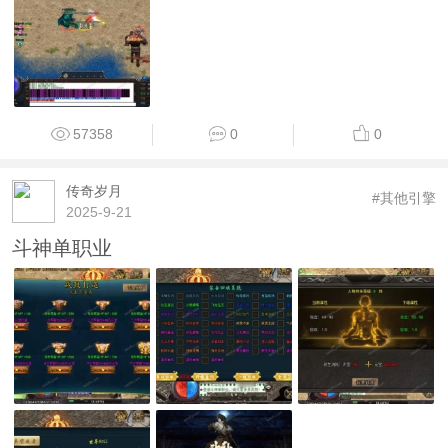
57358
0
0
传奇岁月
#其他引擎
2025-9-21
斗神单职业