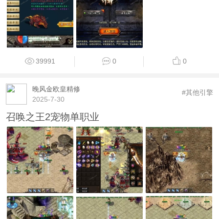
39991
0
0
晚风金欧皇精修
#其他引擎
2025-7-30
召唤之王2宠物单职业