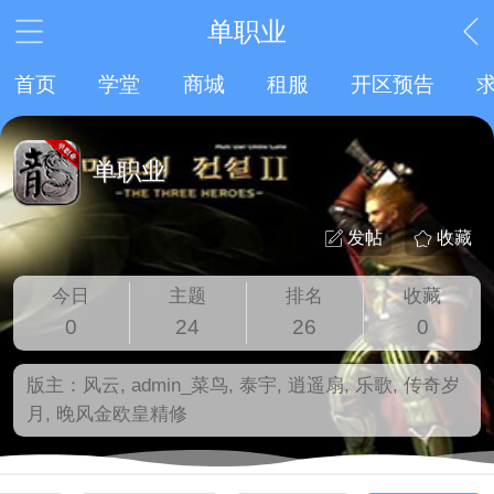
单职业
首页
学堂
商城
租服
开区预告
单职业
发帖
收藏
今日
主题
排名
收藏
0
24
26
0
版主：
风云
,
admin_菜鸟
,
泰宇
,
逍遥扇
,
乐歌
,
传奇岁
月
,
晚风金欧皇精修