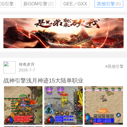
EG引擎
新GOM引擎
(2)
GEE／GXX
其他引擎
(6)
传奇岁月
#其他引擎
2026-7-7
战神引擎浅月神迹15大陆单职业