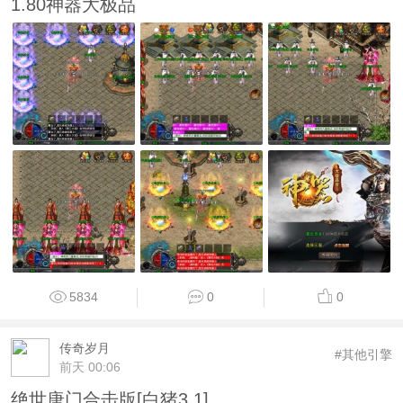
1.80神器大极品
5834
0
0
传奇岁月
#其他引擎
前天 00:06
绝世唐门合击版[白猪3.1]