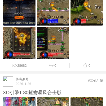
28682
0
0
传奇岁月
#其他引擎
2026-1-26
XO引擎1.80鸳鸯暴风合击版