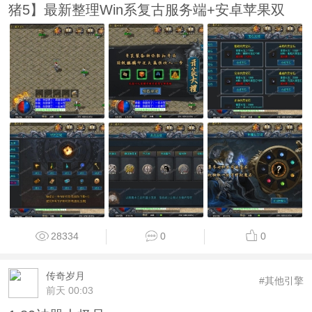
猪5】最新整理Win系复古服务端+安卓苹果双
28334
0
0
传奇岁月
#其他引擎
前天 00:03