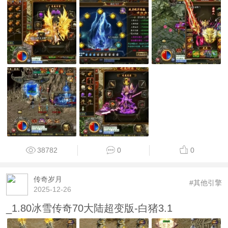
38782
0
0
传奇岁月
#其他引擎
2025-12-26
_1.80冰雪传奇70大陆超变版-白猪3.1