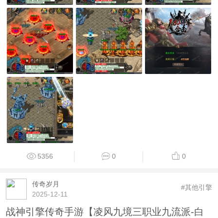
5356
0
0
传奇岁月
#其他引擎
2025-12-11
战神引擎传奇手游【凌风九境三职业九流派-白