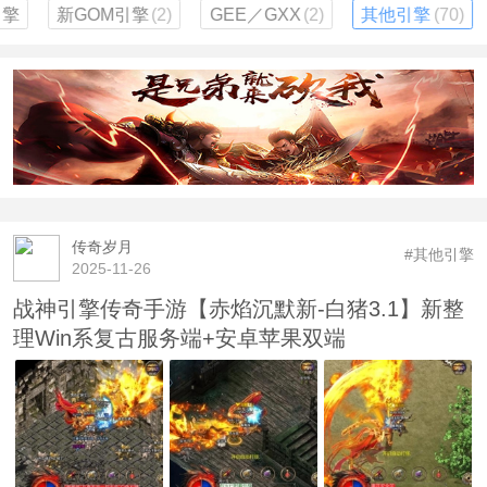
引擎
新GOM引擎
(2)
GEE／GXX
(2)
其他引擎
(70)
传奇岁月
#其他引擎
2025-11-26
战神引擎传奇手游【赤焰沉默新-白猪3.1】新整
理Win系复古服务端+安卓苹果双端