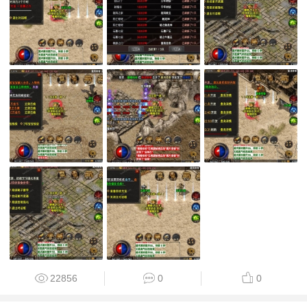
22856
0
0