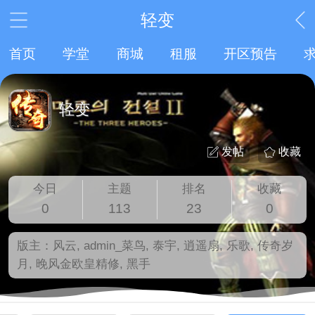
轻变
首页
学堂
商城
租服
开区预告
轻变
发帖
收藏
今日
主题
排名
收藏
0
113
23
0
版主：
风云
,
admin_菜鸟
,
泰宇
,
逍遥扇
,
乐歌
,
传奇岁
月
,
晚风金欧皇精修
,
黑手