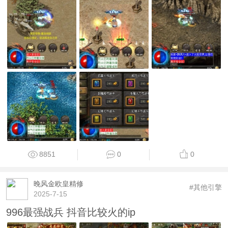
8851
0
0
晚风金欧皇精修
#其他引擎
2025-7-15
996最强战兵 抖音比较火的ip