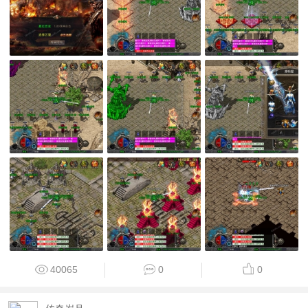
40065
0
0