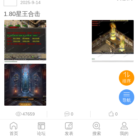
2025-9-14
1.80星王合击
排序
导航
47659
0
0
传奇岁月
首页
论坛
发表
搜索
我的
#其他引擎
2025-9-21