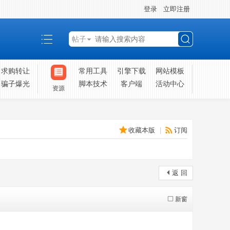
登录
立即注册
帖子
搜
求购转让
常用工具
引擎下载
网站模板
骗子爆光
脚本技术
客户端
活动中心
资源
索
收藏本版
|
订阅
返 回
新窗