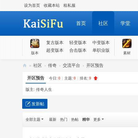
设为首页
收藏本站
租私服
首页
社区
学堂
复古版本
轻变版本
中变版本
超变版本
合击版本
单职业版
版本
素材
»
社区
›
传奇
›
交流平台
›
开区预告
凯
开区预告
今日:
0
|
主题:
0
|
排名:
9
斯
版主:
传奇人生
福
-
发新帖
各
类
全部主题
最新
热门
热帖
精华
更多
游
戏