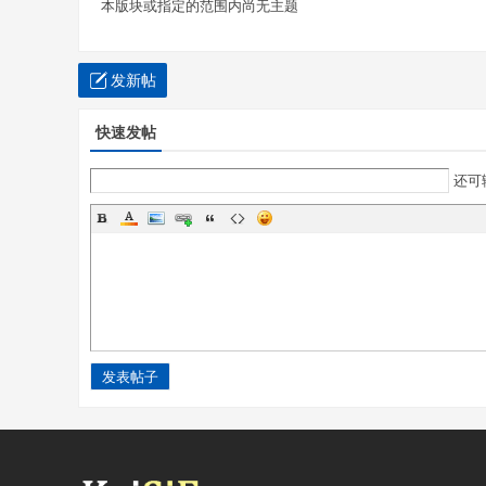
本版块或指定的范围内尚无主题
版
本
发新帖
、
素
快速发帖
材
还可
、
开
机
预
告
、
开
发表帖子
服
经
验