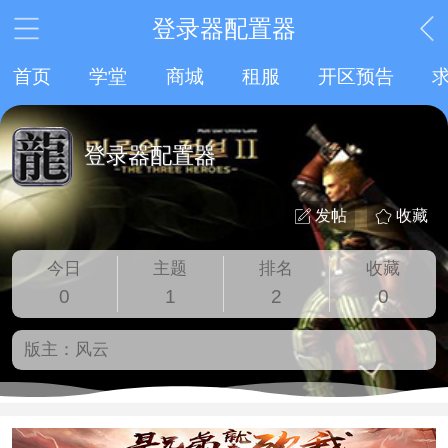
登录器配置器
首页
学堂
商城
租服
开区预告
登录器配置器
发帖
收藏
今日
主题
排名
收藏
0
1
2
0
版主：
风云