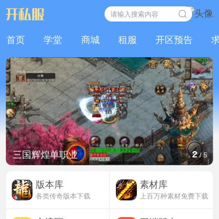
首页
学堂
商城
租服
开区预告
2
三国辉煌单职业
/
5
版本库
素材库
各类传奇版本下载
上百万种素材免费下载