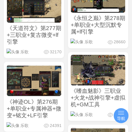
《永恒之巅》第278期
+单职业+大型沉默专
《天道符文》第277期
属+lf引擎
+三职业+复古微变+lf
引擎
乐歌
28660
乐歌
32170
《嗜血魅影》三职业
+火龙+战神引擎+虚拟
《神迹OL》第276期
机+GM工具
+单职业+专属神器+微
变+铭文+LF引擎
乐歌
25510
导航
乐歌
24391