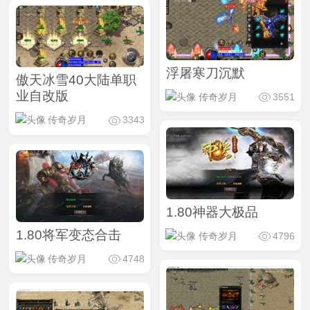
浮屠寒刀沉默
傲天冰雪40大陆单职
业自改版
传奇岁月
3551
传奇岁月
3343
1.80神器大极品
1.80将军变态合击
传奇岁月
4796
传奇岁月
4748