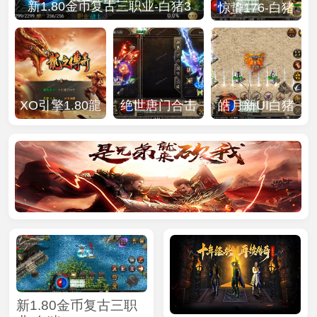
新1.80金币复古三职业-白猪3
惊蛰176-白猪
3(1)
XO引擎1.80龍
绝世唐门合击
皓月新UI白猪
之傳奇合击版
版[白猪3.1]
3
新1.80金币复古三职