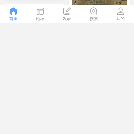
首页
论坛
发表
搜索
我的
《传承复古》第274期
+单职业+复古沉默微
《176魔龙小闲：天下
变+lf引擎+特色攻速
大乱》第275期+三职
+升官发财+战剑进化
业+六流派版+lf引擎
+极品专属
乐歌
15841
乐歌
29788
《魔界之门》第273期
+三职业+复古修仙
《舟游神技》第271期
+LF引擎+职业铭文
+三职业+复古微变