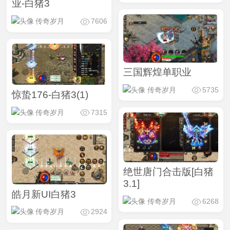
业-白猪3
传奇岁月
7606
三国辉煌单职业
传奇岁月
5735
惊蛰176-白猪3(1)
传奇岁月
7315
绝世唐门合击版[白猪
3.1]
皓月新UI白猪3
传奇岁月
6268
传奇岁月
2924