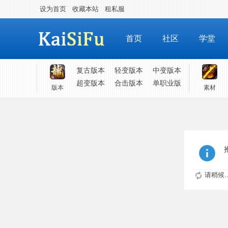
设为首页
收藏本站
租私服
首页
社区
学堂
复古版本
轻变版本
中变版本
超变版本
合击版本
单职业版
版本
素材
请稍候..