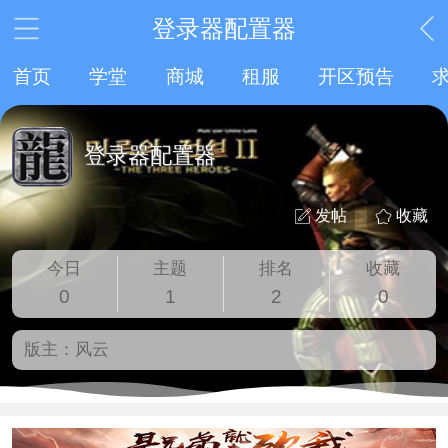
登录器配置器
首页
学堂
商城
租服
开区预告
登录器配置器
发帖
收藏
今日
主题
排名
收藏
0
1
2
0
版主：
风云