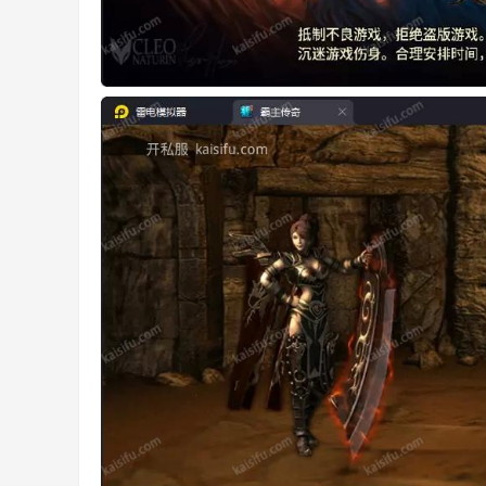
等
交
流
平
台