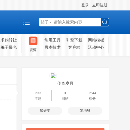
登录
立即注册
帖子
搜
求购转让
常用工具
引擎下载
网站模板
骗子爆光
脚本技术
客户端
活动中心
资源
索
传奇岁月
233
0
1544
主题
回帖
积分
加好友
发消息