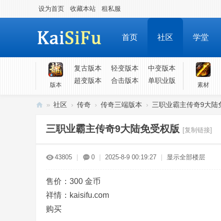
设为首页
收藏本站
租私服
首页
社区
学堂
复古版本
轻变版本
中变版本
超变版本
合击版本
单职业版
版本
素材
»
社区
›
传奇
›
传奇三端版本
›
三职业霸主传奇9大陆
凯
三职业霸主传奇9大陆免受权版
[复制链接]
斯
福
43805
|
0
|
2025-8-9 00:19:27
|
显示全部楼层
-
各
售价：
300
金币
类
祥情：kaisifu.com
游
购买
戏