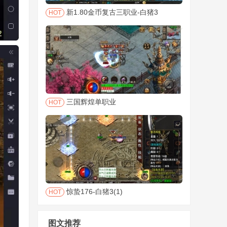
新1.80金币复古三职业-白猪3
HOT
三国辉煌单职业
HOT
惊蛰176-白猪3(1)
HOT
图文推荐