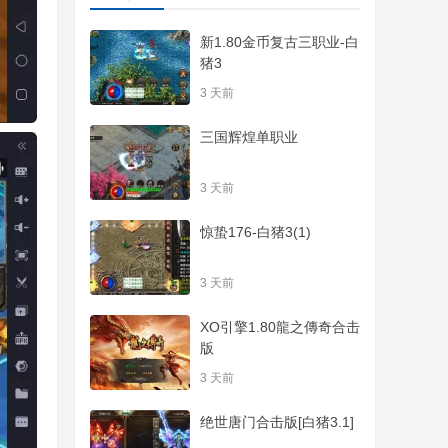
新1.80金币复古三职业-白
猪3
3 天前
三国辉煌单职业
3 天前
惊蛰176-白猪3(1)
3 天前
XO引擎1.80龍之傳奇合击
版
3 天前
绝世唐门合击版[白猪3.1]