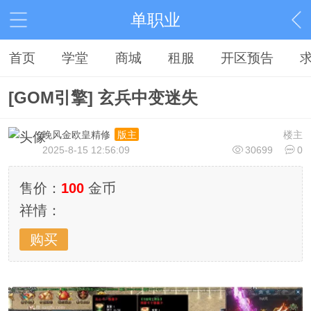
单职业
首页
学堂
商城
租服
开区预告
[GOM引擎] 玄兵中变迷失
晚风金欧皇精修
楼主
版主
2025-8-15 12:56:09
30699
0
售价：
100
金币
祥情：
购买