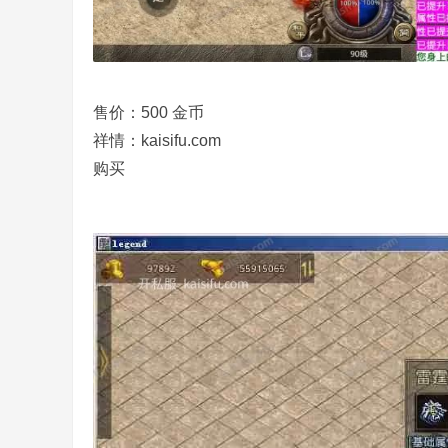
售价：
500
金币
祥情：kaisifu.com
购买