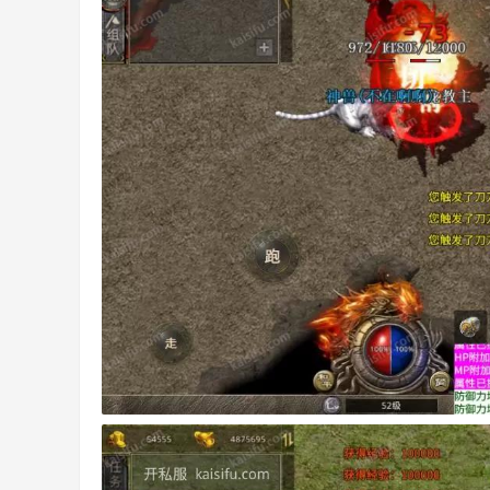
版
本
、
素
材
、
开
机
预
告
、
开
服
经
验