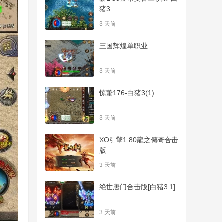
猪3
3 天前
三国辉煌单职业
3 天前
惊蛰176-白猪3(1)
3 天前
XO引擎1.80龍之傳奇合击
版
3 天前
绝世唐门合击版[白猪3.1]
3 天前