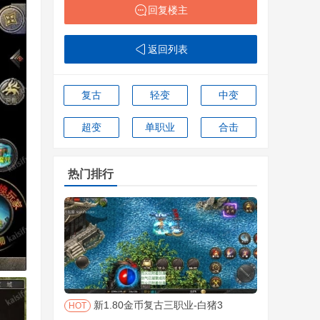
回复楼主
返回列表
复古
轻变
中变
超变
单职业
合击
热门排行
新1.80金币复古三职业-白猪3
HOT