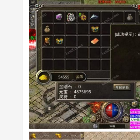
等
交
流
平
台