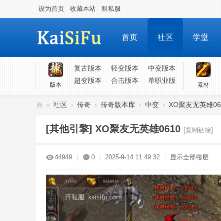
设为首页
收藏本站
租私服
首页
社区
学堂
复古版本
轻变版本
中变版本
超变版本
合击版本
单职业版
版本
素材
»
社区
›
传奇
›
传奇版本库
›
中变
›
XO聚友无英雄06
凯
[其他引擎]
XO聚友无英雄0610
[复制链接]
斯
福
44949
|
0
|
2025-9-14 11:49:32
|
显示全部楼层
-
各
类
游
戏