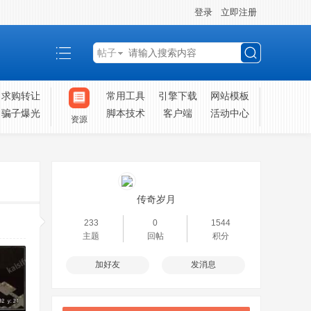
登录
立即注册
帖子
搜
求购转让
常用工具
引擎下载
网站模板
骗子爆光
脚本技术
客户端
活动中心
资源
索
传奇岁月
233
0
1544
主题
回帖
积分
加好友
发消息