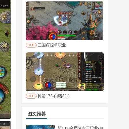
三国辉煌单职业
HOT
惊蛰176-白猪3(1)
HOT
图文推荐
新1.80金币复古三职业-白