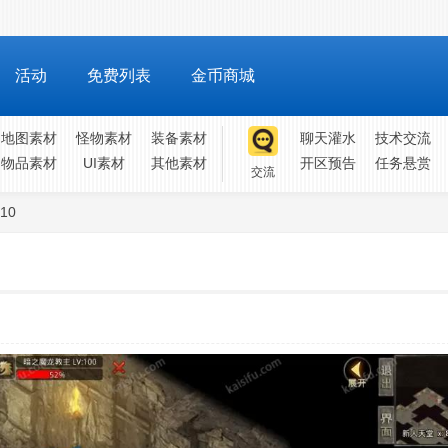
活动
免费列表
金币商城
地图素材
怪物素材
装备素材
聊天灌水
技术交流
物品素材
UI素材
其他素材
开区预告
任务悬赏
交流
10