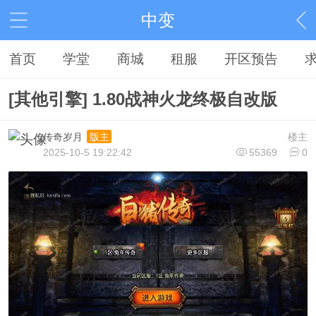
中变
首页
学堂
商城
租服
开区预告
[其他引擎] 1.80战神火龙终极自改版
传奇岁月
楼主
版主
2025-10-5 19:22:42
55369
0