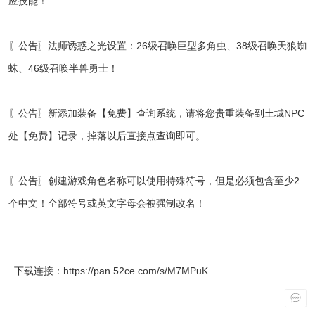
应技能！
〖公告〗法师诱惑之光设置：26级召唤巨型多角虫、38级召唤天狼蜘
蛛、46级召唤半兽勇士！
〖公告〗新添加装备【免费】查询系统，请将您贵重装备到土城NPC
处【免费】记录，掉落以后直接点查询即可。
〖公告〗创建游戏角色名称可以使用特殊符号，但是必须包含至少2
个中文！全部符号或英文字母会被强制改名！
下载连接：
https://pan.52ce.com/s/M7MPuK