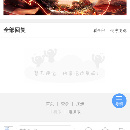
全部回复
看全部
倒序浏览
首页
|
登录
|
注册
导航
手机版
|
电脑版