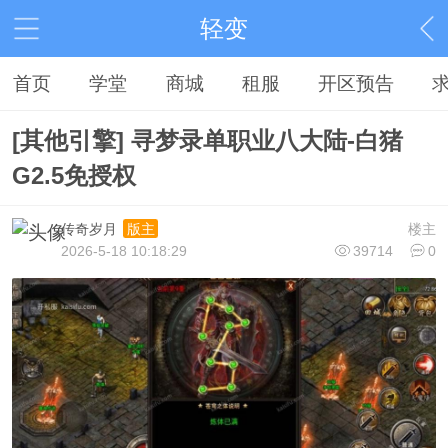
轻变
首页
学堂
商城
租服
开区预告
[其他引擎] 寻梦录单职业八大陆-白猪
G2.5免授权
传奇岁月
楼主
版主
2026-5-18 10:18:29
39714
0