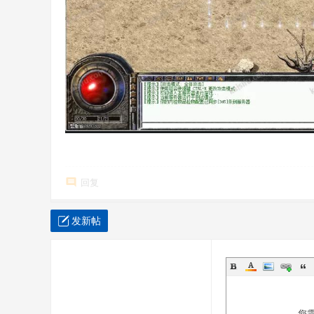
回复
发新帖
您