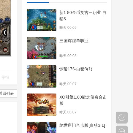
新1.80金币复古三职业-白
猪3
昨天 00:09
三国辉煌单职业
昨天 00:08
惊蛰176-白猪3(1)
举报
昨天 00:07
返回列表
XO引擎1.80龍之傳奇合击
版
昨天 00:07
绝世唐门合击版[白猪3.1]