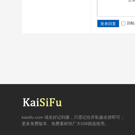
回帖
发表回复
kaisifu.com 域名好记到爆，只需记住开私服全拼即可，
更多免费版本、免费素材供广大GM挑选使用。