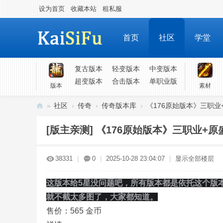
设为首页
收藏本站
租私服
首页
社区
学堂
复古版本
轻变版本
中变版本
超变版本
合击版本
单职业版
版本
素材
»
社区
›
传奇
›
传奇版本库
›
《176原始版本》三职业+
凯
[版主亲测]
《176原始版本》三职业+原盛
斯
福
38331
|
0
|
2025-10-28 23:04:07
|
显示全部楼层
-
各
这版本给5星没问题吧，所有版本都是依托这个版
类
就不截太多图了，大家都知道。
游
售价：
565
金币
戏