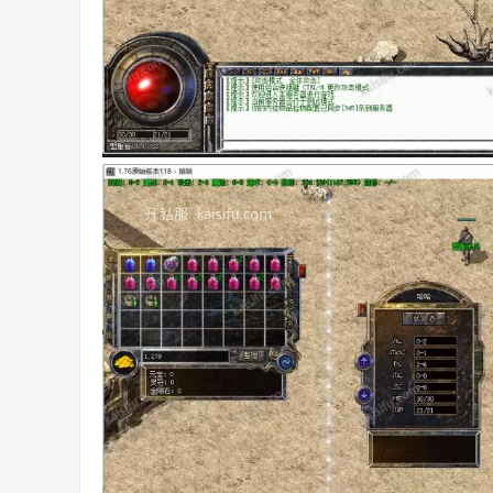
等
交
流
平
台