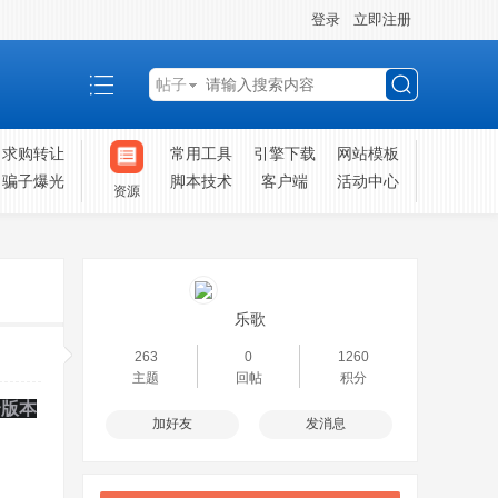
登录
立即注册
帖子
搜
求购转让
常用工具
引擎下载
网站模板
骗子爆光
脚本技术
客户端
活动中心
资源
索
乐歌
263
0
1260
主题
回帖
积分
个版本
加好友
发消息