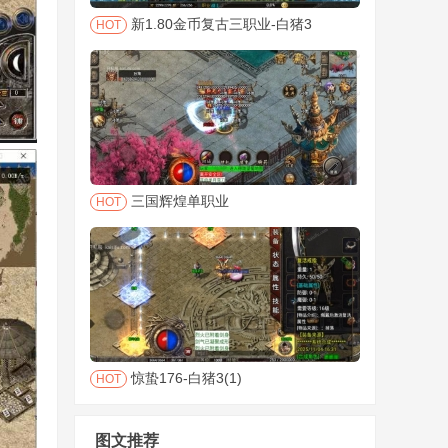
新1.80金币复古三职业-白猪3
HOT
三国辉煌单职业
HOT
惊蛰176-白猪3(1)
HOT
图文推荐