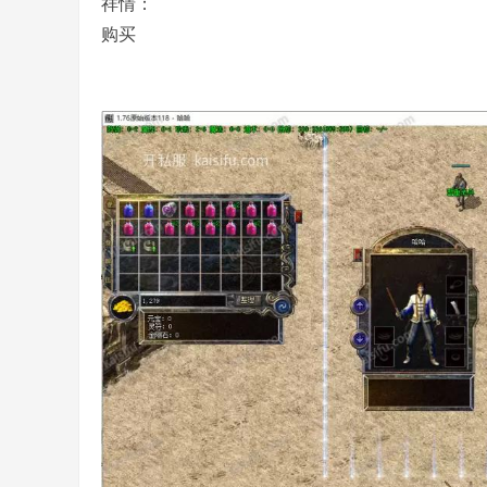
祥情：
版
购买
本
、
素
材
、
开
机
预
告
、
开
服
经
验