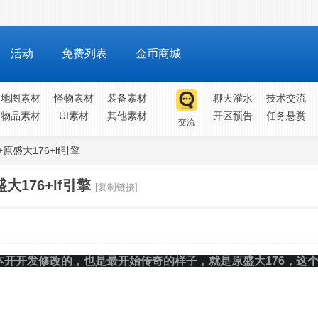
活动
免费列表
金币商城
地图素材
怪物素材
装备素材
聊天灌水
技术交流
物品素材
UI素材
其他素材
开区预告
任务悬赏
交流
原盛大176+lf引擎
大176+lf引擎
[复制链接]
本开开发修改的，也是最开始传奇的样子，就是原盛大176，这