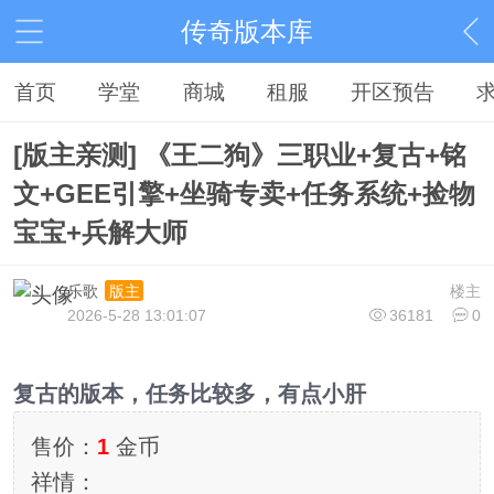
传奇版本库
首页
学堂
商城
租服
开区预告
[版主亲测] 《王二狗》三职业+复古+铭
文+GEE引擎+坐骑专卖+任务系统+捡物
宝宝+兵解大师
乐歌
楼主
版主
2026-5-28 13:01:07
36181
0
复古的版本，任务比较多，有点小肝
售价：
1
金币
祥情：